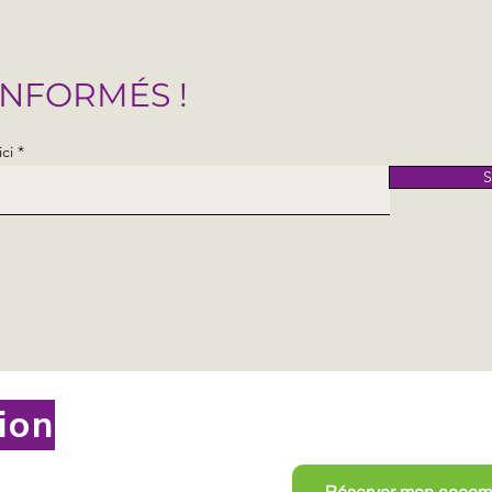
INFORMÉS !
ici
S
Prendre r
tion
Réserver mon acco