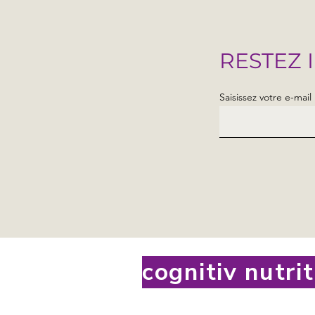
RESTEZ 
Saisissez votre e-mail 
cognitiv nutri
tervenante à la Maison
s Enfants Extraordinaires