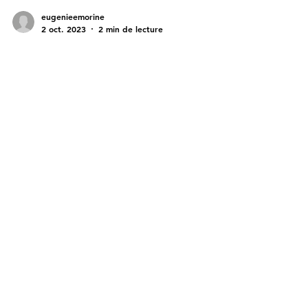
eugenieemorine
2 oct. 2023
2 min de lecture
🧠💡 Soutenir la santé de nos
petits TDAH : Le rôle crucial
de la vitamine D et du
magnésium
En tant que parents, nous cherchons toujours à
offrir le meilleur à nos enfants, surtout lorsqu'il
s'agit de leur bien-être et de leur...