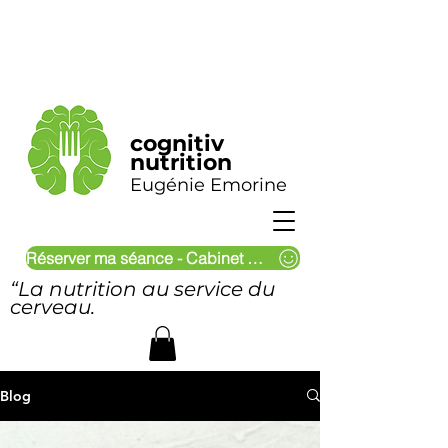
cognitiv
nutrition
Eugénie Emorine
Réserver ma séance - Cabinet & Visio
“La nutrition au service du
cerveau.
Blog