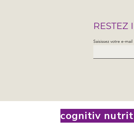
RESTEZ 
Saisissez votre e-mail 
cognitiv nutri
tervenante à la Maison
s Enfants Extraordinaires