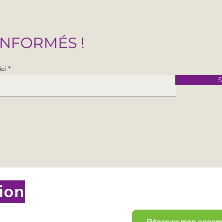
INFORMÉS !
ici
S
Prendre r
tion
Réserver mon acco