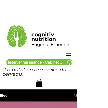
cognitiv
nutrition
Eugénie Emorine
Réserver ma séance - Cabinet & Visio
“La nutrition au service du
cerveau.
Blog