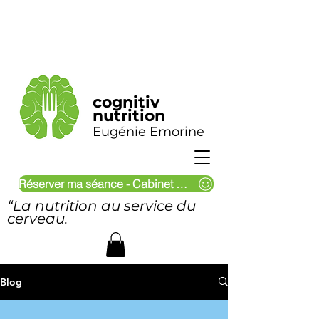
cognitiv
nutrition
Eugénie Emorine
Réserver ma séance - Cabinet & Visio
“La nutrition au service du
cerveau.
Blog