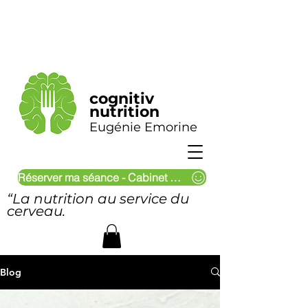
cognitiv
nutrition
Eugénie Emorine
Réserver ma séance - Cabinet & Visio
“La nutrition au service du
cerveau.
Blog