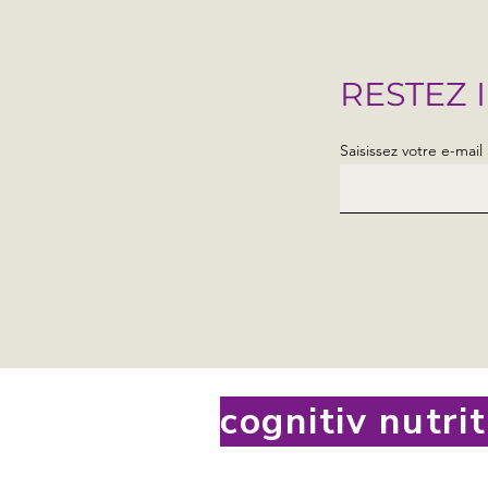
RESTEZ 
Saisissez votre e-mail 
cognitiv nutri
tervenante à la Maison
s Enfants Extraordinaires