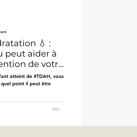
ture
ratation 💧 :
 peut aider à
tention de votre
fant atteint de #TDAH, vous
uel point il peut être