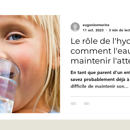
eugenieemorine
11 oct. 2023
3 min de lec
Le rôle de l'hyd
comment l'eau
maintenir l'at
enfant
En tant que parent d'un en
savez probablement déjà à q
difficile de maintenir son...