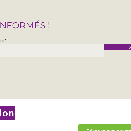
INFORMÉS !
ici
S
Prendre r
tion
Réserver mon acco