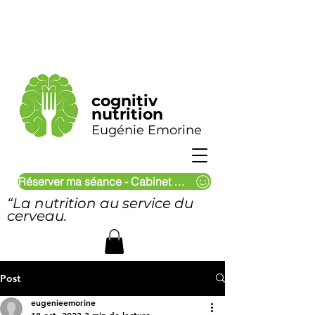
cognitiv
nutrition
Eugénie Emorine
Réserver ma séance - Cabinet & Visio
“La nutrition au service du
cerveau.
Post
eugenieemorine
18 oct. 2023
3 min de lecture